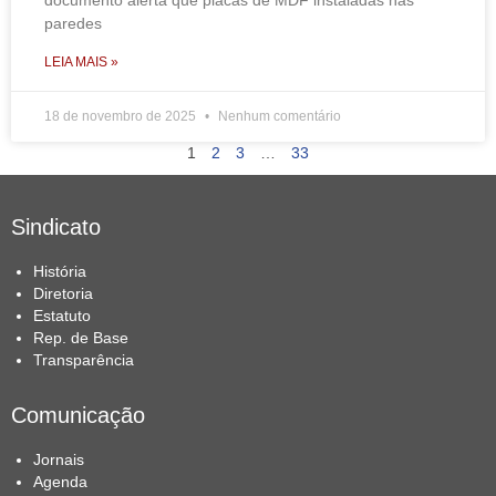
documento alerta que placas de MDF instaladas nas
paredes
LEIA MAIS »
18 de novembro de 2025
Nenhum comentário
1
2
3
…
33
Sindicato
História
Diretoria
Estatuto
Rep. de Base
Transparência
Comunicação
Jornais
Agenda