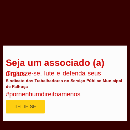
Seja um associado (a)
Organize-se, lute e defenda seus direitos!
Sindicato dos Trabalhadores no Serviço Público Municipal
de Palhoça
#pornenhumdireitoamenos
FILIE-SE