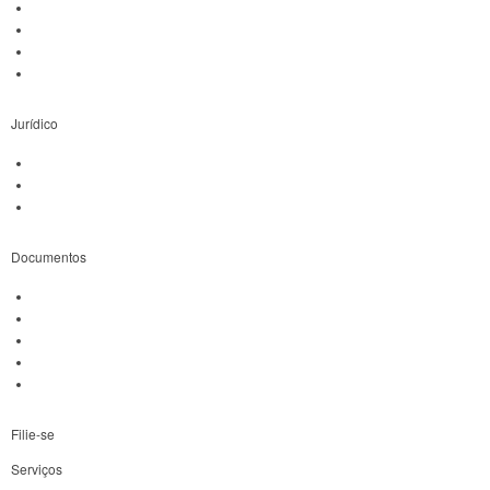
Agenda
Galeria de Fotos
Notícias
Vídeos
Jurídico
Atendimento Jurídico
Requerimento
Ações
Documentos
Estatuto Quadro Civil
Estatuto Magistério
Estatuto FMP
Data Base
Arquivos
Filie-se
Serviços