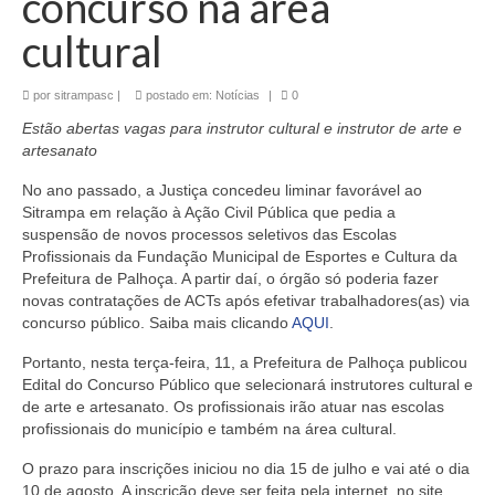
concurso na área
cultural
por
sitrampasc
|
postado em:
Notícias
|
0
Estão abertas vagas para
instrutor cultural e instrutor de arte e
artesanato
No ano passado,
a Justiça concedeu liminar favorável ao
Sitrampa em relação à Ação Civil Pública que pedia a
suspensão de novos processos seletivos das Escolas
Profissionais da Fundação Municipal de Esportes e Cultura da
Prefeitura de Palhoça. A partir daí, o órgão só poderia fazer
novas contratações de ACTs após efetivar trabalhadores(as) via
concurso público. Saiba mais clicando
AQUI
.
Portanto, nesta terça-feira, 11, a
Prefeitura de Palhoça publicou
Edital do Concurso Público que selecionará instrutores cultural e
de arte e artesanato. Os profissionais irão atuar
nas escolas
profissionais do município e também na área cultural.
O prazo para inscrições iniciou no dia 15 de julho e vai até o dia
10 de agosto. A inscrição deve ser feita pela internet, no site