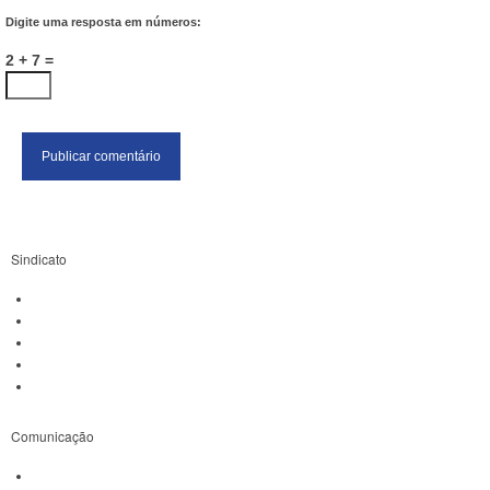
Digite uma resposta em números:
2 + 7 =
Sindicato
História
Diretoria
Estatuto
Rep. de Base
Transparência
Comunicação
Jornais