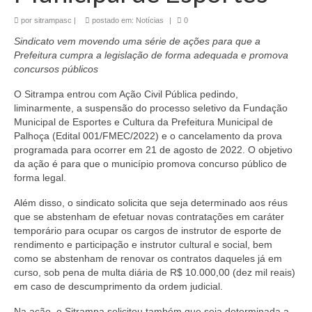
por
sitrampasc
|
postado em:
Notícias
|
0
Sindicato vem movendo uma série de ações para que a
Prefeitura cumpra a legislação de forma adequada e promova
concursos públicos
O Sitrampa entrou com Ação Civil Pública pedindo,
liminarmente, a suspensão do processo seletivo da Fundação
Municipal de Esportes e Cultura da Prefeitura Municipal de
Palhoça (Edital 001/FMEC/2022) e o cancelamento da prova
programada para ocorrer em 21 de agosto de 2022. O objetivo
da ação é para que o município promova concurso público de
forma legal.
Além disso, o sindicato solicita que seja determinado aos réus
que se abstenham de efetuar novas contratações em caráter
temporário para ocupar os cargos de instrutor de esporte de
rendimento e participação e instrutor cultural e social, bem
como se abstenham de renovar os contratos daqueles já em
curso, sob pena de multa diária de R$ 10.000,00 (dez mil reais)
em caso de descumprimento da ordem judicial.
Na ação, o Sitrampa solicitou também que seja determinada a