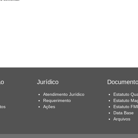
ão
Jurídico
Document
Atendimento Jurídico
Estatuto Qua
Requerimento
Estatuto Mag
tos
Ações
Estatuto FM
Data Base
Arquivos