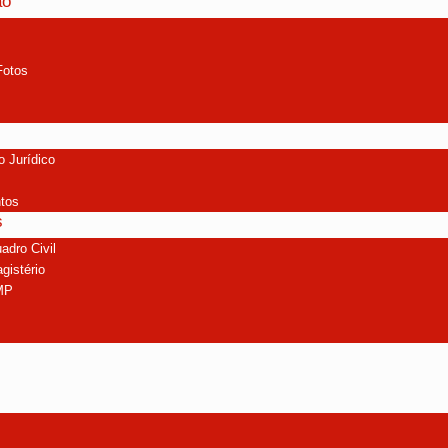
ão
Fotos
 Jurídico
tos
s
adro Civil
gistério
MP