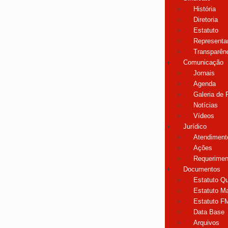
História
Diretoria
Estatuto
Representa
Transparên
Comunicação
Jornais
Agenda
Galeria de 
Notícias
Vídeos
Jurídico
Atendimento
Ações
Requerimen
Documentos
Estatuto Qu
Estatuto Ma
Estatuto F
Data Base
Arquivos