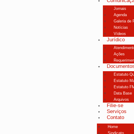
Comunicaç
Jornais
Agenda
Galeria de 
Notícias
Vídeos
Jurídico
Atendimento
Ações
Requerimen
Documento
Estatuto Qu
Estatuto Ma
Estatuto F
Data Base
Arquivos
Filie-se
Serviços
Contato
Home
Sindicato