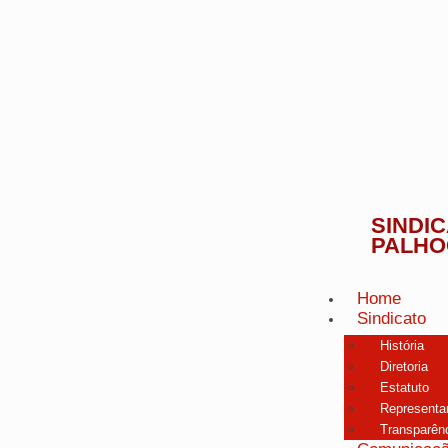
SINDI
PALHO
Home
Sindicato
História
Diretoria
Estatuto
Representa
Transparên