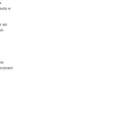
a
exto e
te ao
om
ma
neceram