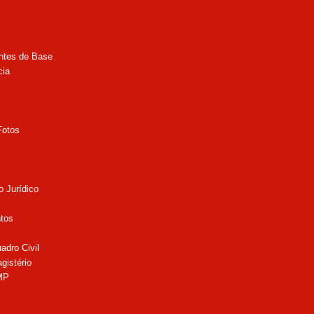
ntes de Base
cia
Fotos
 Jurídico
tos
adro Civil
gistério
MP