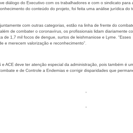
ve diálogo do Executivo com os trabalhadores e com o sindicato para 
nhecimento do conteúdo do projeto, foi feita uma análise jurídica do t
juntamente com outras categorias, estão na linha de frente do comba
 além de combater o coronavírus, os profissionais lidam diariamente c
a de 1,7 mil focos de dengue, surtos de leishmaniose e Lyme. “Esses
úde e merecem valorização e reconhecimento”.
S e ACE deve ter atenção especial da administração, pois também é u
e Combate e de Controle a Endemias e corrigir disparidades que perma