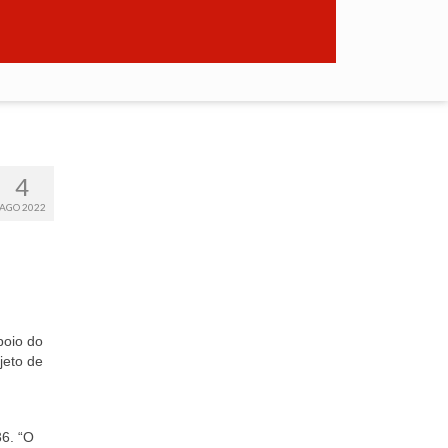
4
AGO 2022
poio do
jeto de
36. “O