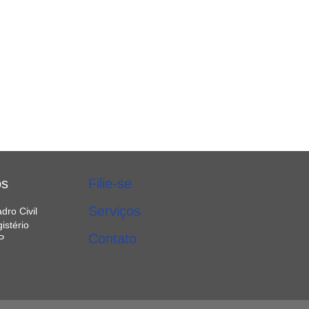
os
Filie-se
Serviços
dro Civil
istério
Contato
P