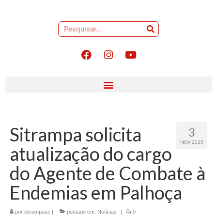
Sitrampa solicita
3
NOV 2025
atualização do cargo
do Agente de Combate à
Endemias em Palhoça
por
sitrampasc
|
postado em:
Notícias
|
0