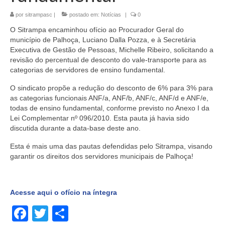
por
sitrampasc
|
postado em:
Notícias
|
0
O Sitrampa encaminhou ofício ao Procurador Geral do
município de Palhoça, Luciano Dalla Pozza, e à Secretária
Executiva de Gestão de Pessoas, Michelle Ribeiro, solicitando a
revisão do percentual de desconto do vale-transporte para as
categorias de servidores de ensino fundamental.
O sindicato propõe a redução do desconto de 6% para 3% para
as categorias funcionais ANF/a, ANF/b, ANF/c, ANF/d e ANF/e,
todas de ensino fundamental, conforme previsto no Anexo I da
Lei Complementar nº 096/2010. Esta pauta já havia sido
discutida durante a data-base deste ano.
Esta é mais uma das pautas defendidas pelo Sitrampa, visando
garantir os direitos dos servidores municipais de Palhoça!
Acesse aqui o ofício na íntegra
Facebook
Twitter
Share