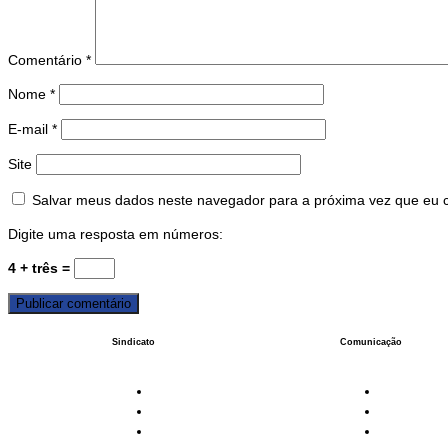
Comentário
*
Nome
*
E-mail
*
Site
Salvar meus dados neste navegador para a próxima vez que eu 
Digite uma resposta em números:
4 + três =
Sindicato
Comunicação
História
Jornais
Diretoria
Agenda
Estatuto
Galeria de