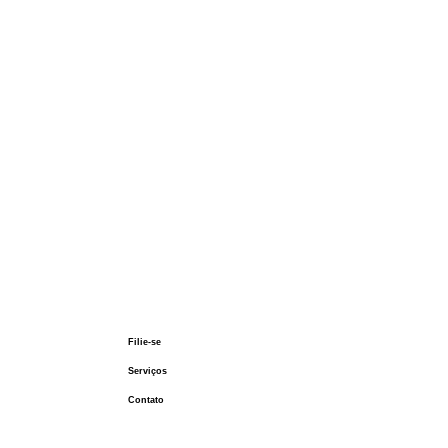
Filie-se
Serviços
Quadro Civil
Contato
Magistério
 FMP