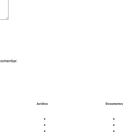
comentar.
Jurídico
Documentos
Atendimento Jurídico
Estatuto 
Requerimento
Estatuto 
 Fotos
Ações
Estatuto