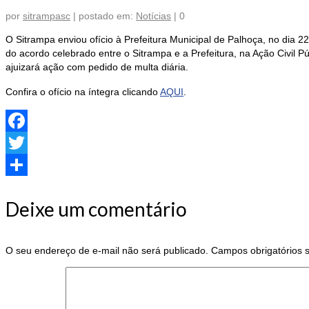
por
sitrampasc
|
postado em:
Notícias
|
0
O Sitrampa enviou ofício à Prefeitura Municipal de Palhoça, no dia 2
do acordo celebrado entre o Sitrampa e a Prefeitura, na Ação Civil 
ajuizará ação com pedido de multa diária.
Confira o ofício na íntegra clicando
AQUI
.
Facebook
Twitter
Share
Deixe um comentário
O seu endereço de e-mail não será publicado.
Campos obrigatórios