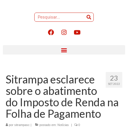
Sitrampa esclarece
23
SET 2022
sobre o abatimento
do Imposto de Renda na
Folha de Pagamento
por
sitrampasc
|
postado em:
Notícias
|
0