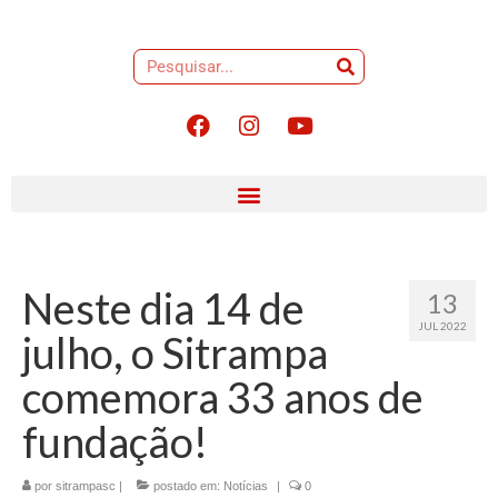
Neste dia 14 de
13
JUL 2022
julho, o Sitrampa
comemora 33 anos de
fundação!
por
sitrampasc
|
postado em:
Notícias
|
0