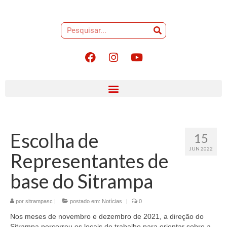
Escolha de
15
JUN 2022
Representantes de
base do Sitrampa
por
sitrampasc
|
postado em:
Notícias
|
0
Nos meses de novembro e dezembro de 2021, a direção do
Sitrampa percorreu os locais de trabalho para orientar sobre a