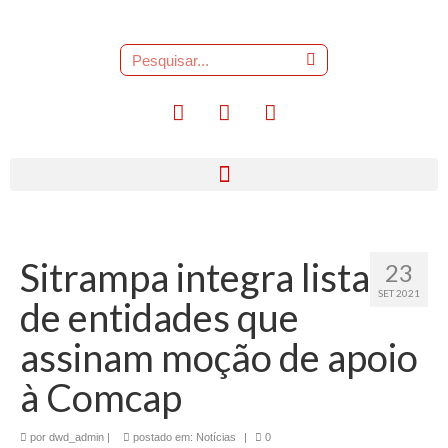
Sitrampa integra lista
23
SET 2021
de entidades que
assinam moção de apoio
à Comcap
por
dwd_admin
|
postado em:
Notícias
|
0