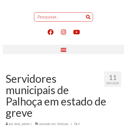
Servidores
11
DEZ 2020
municipais de
Palhoça em estado de
greve
por
dwd_admin
|
postado em:
Notícias
|
0