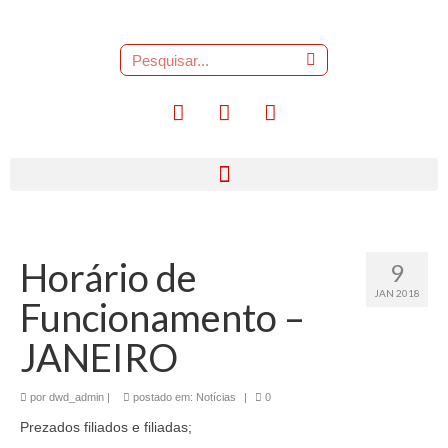
Horário de
9
JAN 2018
Funcionamento –
JANEIRO
por
dwd_admin
|
postado em:
Notícias
|
0
Prezados filiados e filiadas;