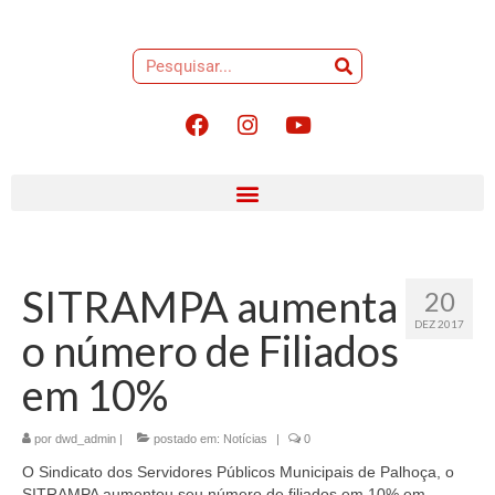
SITRAMPA aumenta
20
DEZ 2017
o número de Filiados
em 10%
por
dwd_admin
|
postado em:
Notícias
|
0
O Sindicato dos Servidores Públicos Municipais de Palhoça, o
SITRAMPA aumentou seu número de filiados em 10% em